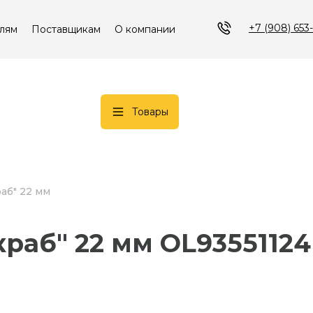
+7 (908) 653
лям
Поставщикам
О компании
Товары
аб" 22 мм
раб" 22 мм OL9355112