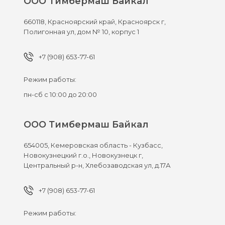
ООО Тимбермаш Байкал
660118,
Красноярский край, Красноярск г,
Полигонная ул, дом № 10, корпус 1
+7 (908) 653-77-61
Режим работы:
пн-сб с 10:00 до 20:00
ООО Тимбермаш Байкал
654005,
Кемеровская область - Кузбасс,
Новокузнецкий г.о., Новокузнецк г,
Центральный р-н, Хлебозаводская ул, д.17А
+7 (908) 653-77-61
Режим работы: