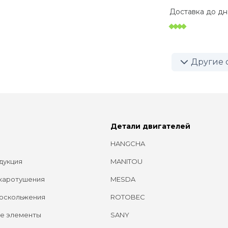
Доставка до
дн
Другие 
Детали двигателей
HANGCHA
дукция
MANITOU
жаротушения
MESDA
оскольжения
ROTOBEC
е элементы
SANY