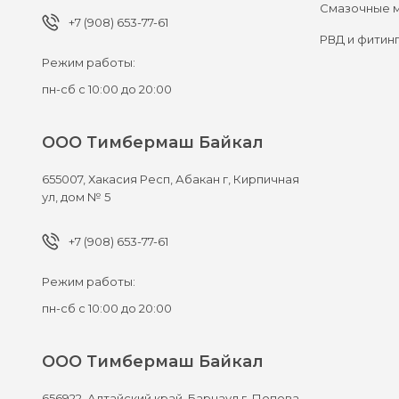
Смазочные 
+7 (908) 653-77-61
РВД и фитин
Режим работы:
пн-сб с 10:00 до 20:00
ООО Тимбермаш Байкал
655007,
Хакасия Респ, Абакан г,
Кирпичная
ул, дом № 5
+7 (908) 653-77-61
Режим работы:
пн-сб с 10:00 до 20:00
ООО Тимбермаш Байкал
656922,
Алтайский край, Барнаул г,
Попова