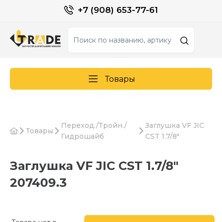
+7 (908) 653-77-61
Товары
Переход./Тройн./
Заглушка VF JIC
Товары
Гидрошайб
CST 1.7/8"
Заглушка VF JIC CST 1.7/8"
207409.3