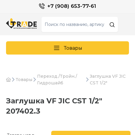
+7 (908) 653-77-61
Товары
Переход./Тройн./
Заглушка VF JIC
Товары
Гидрошайб
CST 1/2"
Заглушка VF JIC CST 1/2"
207402.3