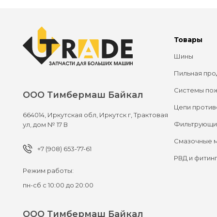
Товары
Шины
Пильная про
Системы по
ООО Тимбермаш Байкал
Цепи против
664014,
Иркутская обл, Иркутск г,
Трактовая
Фильтрующи
ул, дом № 17 В
Смазочные 
+7 (908) 653-77-61
РВД и фитин
Режим работы:
пн-сб с 10:00 до 20:00
ООО Тимбермаш Байкал