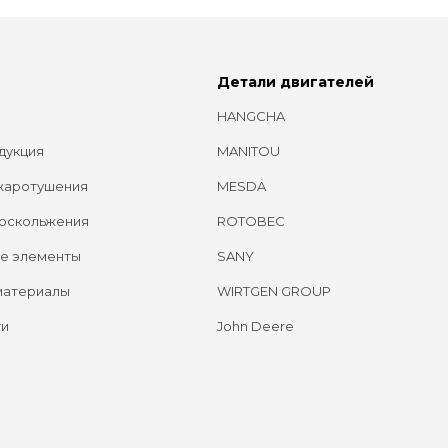
Детали двигателей
HANGCHA
дукция
MANITOU
жаротушения
MESDA
оскольжения
ROTOBEC
е элементы
SANY
материалы
WIRTGEN GROUP
ги
John Deere