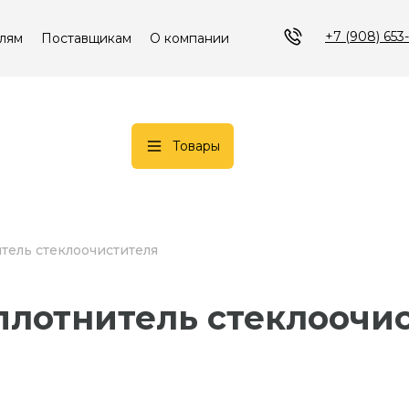
+7 (908) 653
лям
Поставщикам
О компании
Товары
итель стеклоочистителя
Уплотнитель стеклоочис