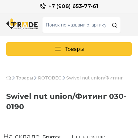
+7 (908) 653-77-61
Товары
Товары
ROTOBEC
Swivel nut union/Фитинг
Swivel nut union/Фитинг 030-
0190
На складе
1 шт. на складе
Братск