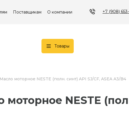
+7 (908) 653
лям
Поставщикам
О компании
Товары
 Масло моторное NESTE (полн. синт) API SJ/CF, ASEA A3/B4
о моторное NESTE (полн