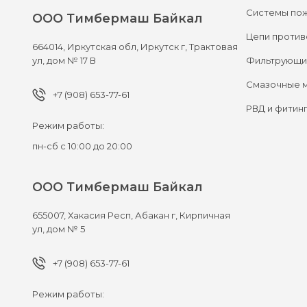
Системы по
ООО Тимбермаш Байкал
Цепи против
664014,
Иркутская обл, Иркутск г,
Трактовая
Фильтрующи
ул, дом № 17 В
Смазочные 
+7 (908) 653-77-61
РВД и фитин
Режим работы:
пн-сб с 10:00 до 20:00
ООО Тимбермаш Байкал
655007,
Хакасия Респ, Абакан г,
Кирпичная
ул, дом № 5
+7 (908) 653-77-61
Режим работы: