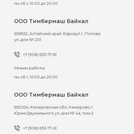
пн-сб с 10:00 до 20:00
ООО Тимбермаш Байкал
656922,
Алтайский край, Барнаул г,
Попова
ул, дом № 201
+7 (908) 653-77-61
Режим работы:
пн-сб с 10:00 до 20:00
ООО Тимбермаш Байкал
650024,
Кемеровская обл, Кемерово г,
Юрия Двужильного ул, дом № 4а, пом.2
+7 (908) 653-77-61