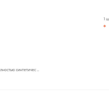
1 ш
ностью синтетичес ...