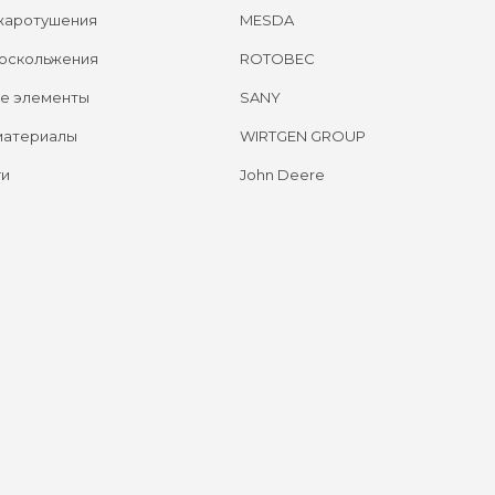
жаротушения
MESDA
оскольжения
ROTOBEC
е элементы
SANY
материалы
WIRTGEN GROUP
ги
John Deere