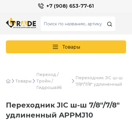
+7 (908) 653-77-61
Товары
Переход./
Переходник JIC ш-ш
Товары
Тройн./
7/8"/7/8" удлиненный
Гидрошайб
Переходник JIC ш-ш 7/8"/7/8"
удлиненный APPMJ10