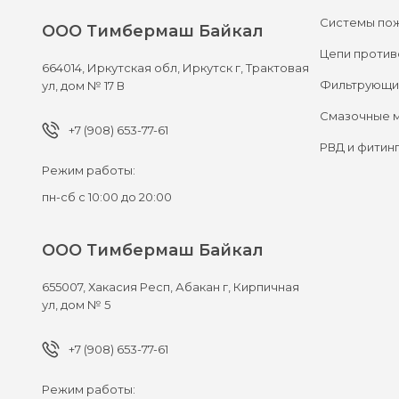
Системы по
ООО Тимбермаш Байкал
Цепи против
664014,
Иркутская обл, Иркутск г,
Трактовая
Фильтрующи
ул, дом № 17 В
Смазочные 
+7 (908) 653-77-61
РВД и фитин
Режим работы:
пн-сб с 10:00 до 20:00
ООО Тимбермаш Байкал
655007,
Хакасия Респ, Абакан г,
Кирпичная
ул, дом № 5
+7 (908) 653-77-61
Режим работы: