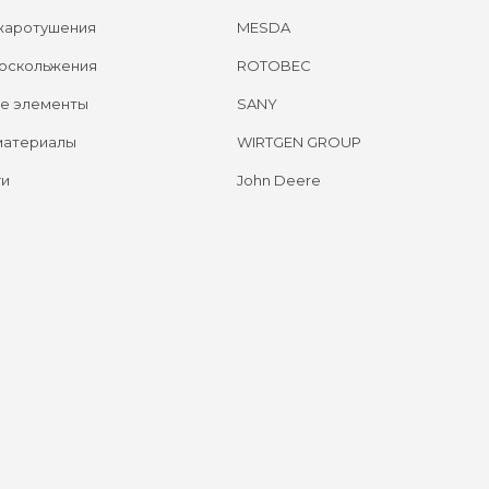
жаротушения
MESDA
оскольжения
ROTOBEC
е элементы
SANY
материалы
WIRTGEN GROUP
ги
John Deere