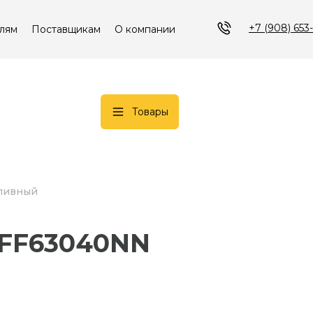
+7 (908) 653
лям
Поставщикам
О компании
Товары
ливный
 FF63040NN