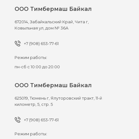
ООО Тимбермаш Байкал
672014,
Забайкальский Край, Чита г,
Ковыльная ул, дом № 36А
+7 (908) 653-77-61
Режим работы:
пн-сб с 10:00 до 20:00
ООО Тимбермаш Байкал
625019,
Тюмень г,
Ялуторовский тракт, 11-й
километр, 5, стр. 5
+7 (908) 653-77-61
Режим работы: