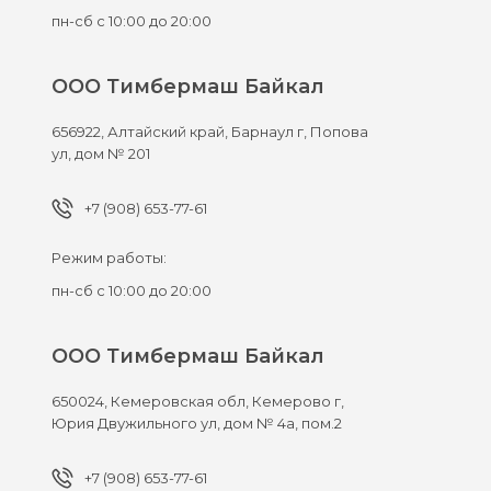
пн-сб с 10:00 до 20:00
ООО Тимбермаш Байкал
656922,
Алтайский край, Барнаул г,
Попова
ул, дом № 201
+7 (908) 653-77-61
Режим работы:
пн-сб с 10:00 до 20:00
ООО Тимбермаш Байкал
650024,
Кемеровская обл, Кемерово г,
Юрия Двужильного ул, дом № 4а, пом.2
+7 (908) 653-77-61