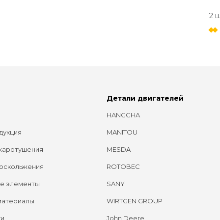
2 
Детали двигателей
HANGCHA
дукция
MANITOU
жаротушения
MESDA
оскольжения
ROTOBEC
е элементы
SANY
материалы
WIRTGEN GROUP
ги
John Deere