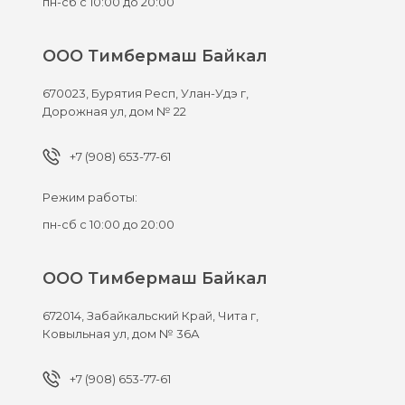
пн-сб с 10:00 до 20:00
ООО Тимбермаш Байкал
670023,
Бурятия Респ, Улан-Удэ г,
Дорожная ул, дом № 22
+7 (908) 653-77-61
Режим работы:
пн-сб с 10:00 до 20:00
ООО Тимбермаш Байкал
672014,
Забайкальский Край, Чита г,
Ковыльная ул, дом № 36А
+7 (908) 653-77-61