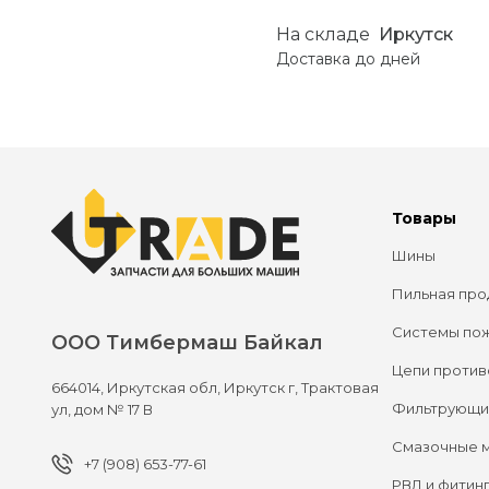
На складе
Иркутск
Доставка до
дней
Товары
Шины
Пильная про
Системы по
ООО Тимбермаш Байкал
Цепи против
664014,
Иркутская обл, Иркутск г,
Трактовая
Фильтрующи
ул, дом № 17 В
Смазочные 
+7 (908) 653-77-61
РВД и фитин