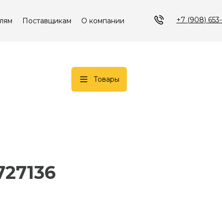
+7 (908) 653
лям
Поставщикам
О компании
Товары
727136