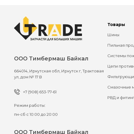
Товары
Шины
Пильная про
Системы по
ООО Тимбермаш Байкал
Цепи против
664014,
Иркутская обл, Иркутск г,
Трактовая
Фильтрующи
ул, дом № 17 В
Смазочные 
+7 (908) 653-77-61
РВД и фитин
Режим работы:
пн-сб с 10:00 до 20:00
ООО Тимбермаш Байкал