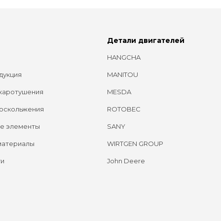
Детали двигателей
HANGCHA
дукция
MANITOU
жаротушения
MESDA
оскольжения
ROTOBEC
е элементы
SANY
материалы
WIRTGEN GROUP
ги
John Deere