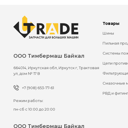
Товары
Шины
Пильная про
Системы по
ООО Тимбермаш Байкал
Цепи против
664014,
Иркутская обл, Иркутск г,
Трактовая
Фильтрующи
ул, дом № 17 В
Смазочные 
+7 (908) 653-77-61
РВД и фитин
Режим работы:
пн-сб с 10:00 до 20:00
ООО Тимбермаш Байкал