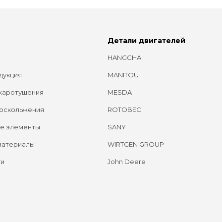
Детали двигателей
HANGCHA
дукция
MANITOU
жаротушения
MESDA
оскольжения
ROTOBEC
е элементы
SANY
материалы
WIRTGEN GROUP
ги
John Deere