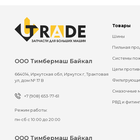
Товары
Шины
Пильная про
Системы по
ООО Тимбермаш Байкал
Цепи против
664014,
Иркутская обл, Иркутск г,
Трактовая
Фильтрующи
ул, дом № 17 В
Смазочные 
+7 (908) 653-77-61
РВД и фитин
Режим работы:
пн-сб с 10:00 до 20:00
ООО Тимбермаш Байкал