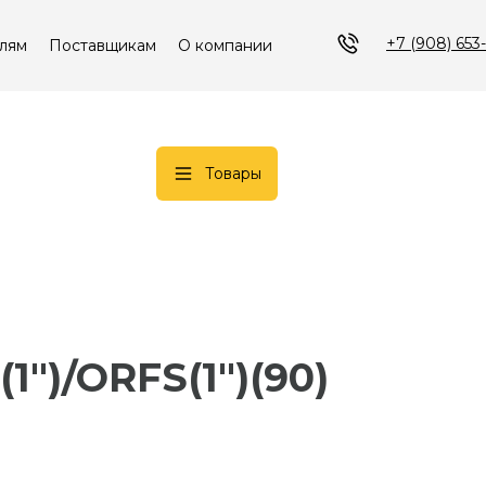
+7 (908) 653
лям
Поставщикам
О компании
Товары
1")/ORFS(1")(90)