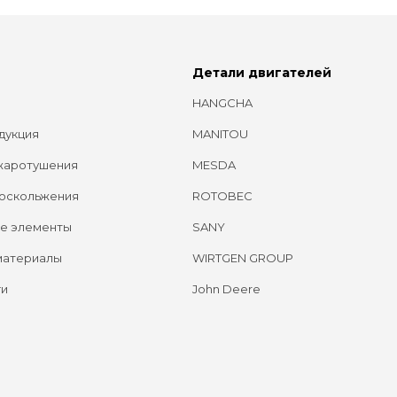
Детали двигателей
HANGCHA
дукция
MANITOU
жаротушения
MESDA
оскольжения
ROTOBEC
е элементы
SANY
материалы
WIRTGEN GROUP
ги
John Deere