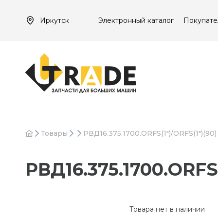
Иркутск
Электронный каталог
Покупате
Товары
РВД16.375.1700.ORFS(1")/ORFS(1")(90)
РВД16.375.1700.ORFS(
Товара нет в наличии