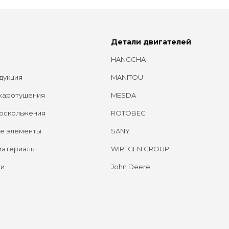
Детали двигателей
HANGCHA
дукция
MANITOU
жаротушения
MESDA
оскольжения
ROTOBEC
е элементы
SANY
материалы
WIRTGEN GROUP
ги
John Deere