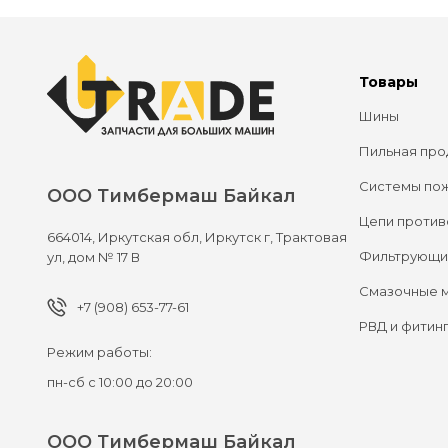
Товары
Шины
Пильная про
Системы по
ООО Тимбермаш Байкал
Цепи против
664014,
Иркутская обл, Иркутск г,
Трактовая
Фильтрующи
ул, дом № 17 В
Смазочные 
+7 (908) 653-77-61
РВД и фитин
Режим работы:
пн-сб с 10:00 до 20:00
ООО Тимбермаш Байкал