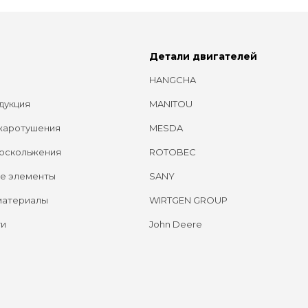
Детали двигателей
HANGCHA
дукция
MANITOU
жаротушения
MESDA
оскольжения
ROTOBEC
е элементы
SANY
материалы
WIRTGEN GROUP
ги
John Deere