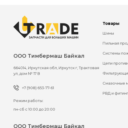
Товары
Шины
Пильная про
Системы по
ООО Тимбермаш Байкал
Цепи против
664014,
Иркутская обл, Иркутск г,
Трактовая
Фильтрующи
ул, дом № 17 В
Смазочные 
+7 (908) 653-77-61
РВД и фитин
Режим работы:
пн-сб с 10:00 до 20:00
ООО Тимбермаш Байкал