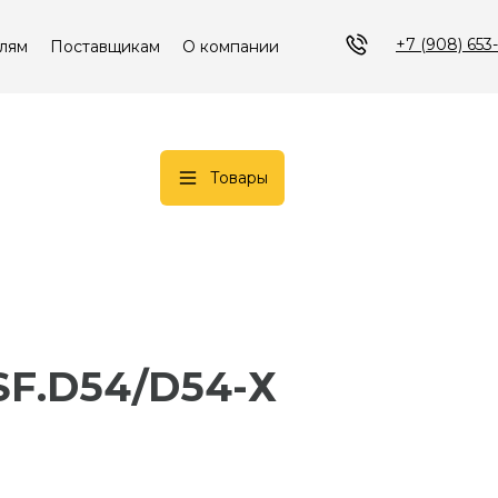
+7 (908) 653
лям
Поставщикам
О компании
Товары
SF.D54/D54-Х