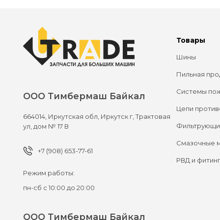
Товары
Шины
Пильная про
Системы по
ООО Тимбермаш Байкал
Цепи против
664014,
Иркутская обл, Иркутск г,
Трактовая
Фильтрующи
ул, дом № 17 В
Смазочные 
+7 (908) 653-77-61
РВД и фитин
Режим работы:
пн-сб с 10:00 до 20:00
ООО Тимбермаш Байкал