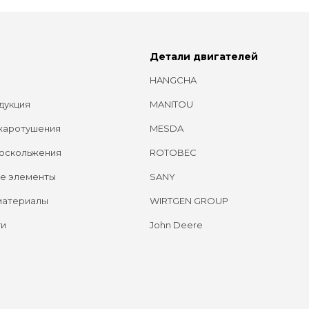
Детали двигателей
HANGCHA
дукция
MANITOU
жаротушения
MESDA
оскольжения
ROTOBEC
е элементы
SANY
материалы
WIRTGEN GROUP
ги
John Deere