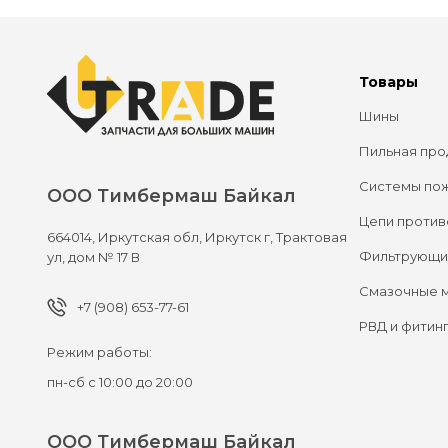
Товары
Шины
Пильная про
Системы по
ООО Тимбермаш Байкал
Цепи против
664014,
Иркутская обл, Иркутск г,
Трактовая
Фильтрующи
ул, дом № 17 В
Смазочные 
+7 (908) 653-77-61
РВД и фитин
Режим работы:
пн-сб с 10:00 до 20:00
ООО Тимбермаш Байкал