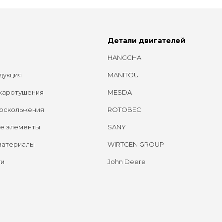
Детали двигателей
HANGCHA
дукция
MANITOU
жаротушения
MESDA
оскольжения
ROTOBEC
е элементы
SANY
материалы
WIRTGEN GROUP
ги
John Deere