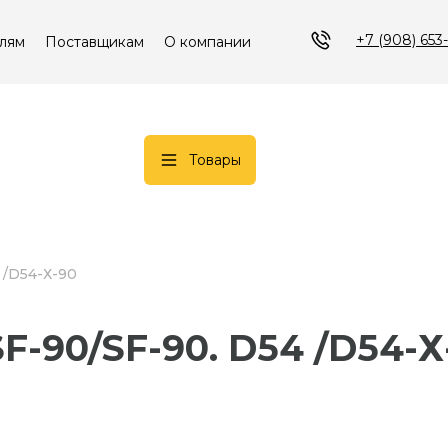
+7 (908) 653
лям
Поставщикам
О компании
Товары
4 /D54-Х-90
 SF-90/SF-90. D54 /D54-Х