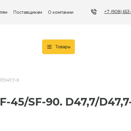
+7 (908) 653
лям
Поставщикам
О компании
Товары
7/D47,7-Х
SF-45/SF-90. D47,7/D47,7