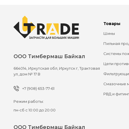
Товары
Шины
Пильная про
Системы по
ООО Тимбермаш Байкал
Цепи против
664014,
Иркутская обл, Иркутск г,
Трактовая
Фильтрующи
ул, дом № 17 В
Смазочные 
+7 (908) 653-77-61
РВД и фитин
Режим работы:
пн-сб с 10:00 до 20:00
ООО Тимбермаш Байкал