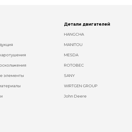
Детали двигателей
HANGCHA
дукция
MANITOU
жаротушения
MESDA
оскольжения
ROTOBEC
е элементы
SANY
материалы
WIRTGEN GROUP
ги
John Deere