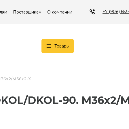
+7 (908) 653
лям
Поставщикам
О компании
Товары
 М36х2/М36х2-Х
. DKOL/DKOL-90. М36х2/