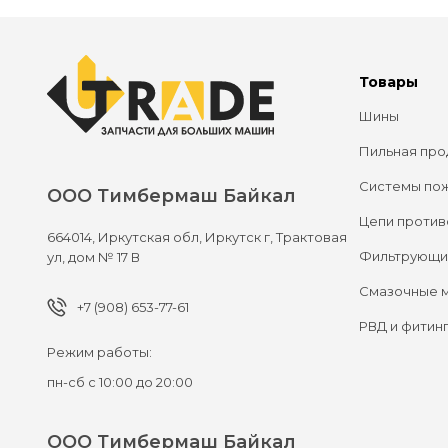
Товары
Шины
Пильная про
Системы по
ООО Тимбермаш Байкал
Цепи против
664014,
Иркутская обл, Иркутск г,
Трактовая
Фильтрующи
ул, дом № 17 В
Смазочные 
+7 (908) 653-77-61
РВД и фитин
Режим работы:
пн-сб с 10:00 до 20:00
ООО Тимбермаш Байкал