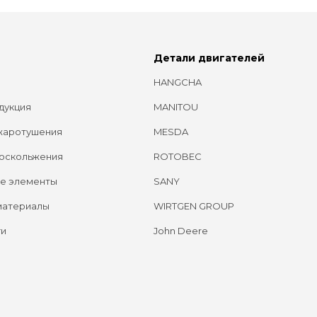
Детали двигателей
HANGCHA
дукция
MANITOU
жаротушения
MESDA
оскольжения
ROTOBEC
е элементы
SANY
материалы
WIRTGEN GROUP
ги
John Deere