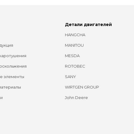
Детали двигателей
HANGCHA
дукция
MANITOU
жаротушения
MESDA
оскольжения
ROTOBEC
е элементы
SANY
материалы
WIRTGEN GROUP
ги
John Deere