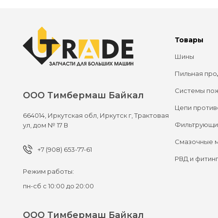
Товары
Шины
Пильная про
Системы по
ООО Тимбермаш Байкал
Цепи против
664014,
Иркутская обл, Иркутск г,
Трактовая
Фильтрующи
ул, дом № 17 В
Смазочные 
+7 (908) 653-77-61
РВД и фитин
Режим работы:
пн-сб с 10:00 до 20:00
ООО Тимбермаш Байкал