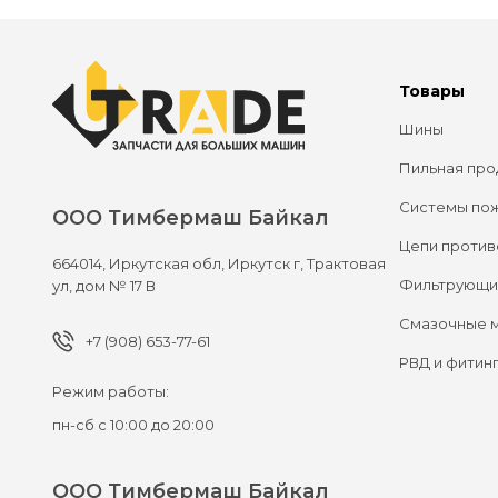
Товары
Шины
Пильная про
Системы по
ООО Тимбермаш Байкал
Цепи против
664014,
Иркутская обл, Иркутск г,
Трактовая
Фильтрующи
ул, дом № 17 В
Смазочные 
+7 (908) 653-77-61
РВД и фитин
Режим работы:
пн-сб с 10:00 до 20:00
ООО Тимбермаш Байкал