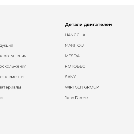
Детали двигателей
HANGCHA
дукция
MANITOU
жаротушения
MESDA
оскольжения
ROTOBEC
е элементы
SANY
материалы
WIRTGEN GROUP
ги
John Deere