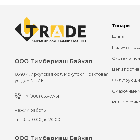
Товары
Шины
Пильная про
Системы по
ООО Тимбермаш Байкал
Цепи против
664014,
Иркутская обл, Иркутск г,
Трактовая
Фильтрующи
ул, дом № 17 В
Смазочные 
+7 (908) 653-77-61
РВД и фитин
Режим работы:
пн-сб с 10:00 до 20:00
ООО Тимбермаш Байкал