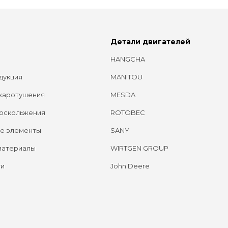
Детали двигателей
HANGCHA
дукция
MANITOU
жаротушения
MESDA
оскольжения
ROTOBEC
е элементы
SANY
материалы
WIRTGEN GROUP
ги
John Deere