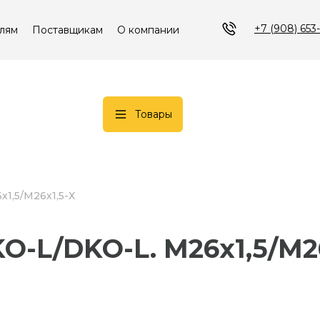
+7 (908) 653
лям
Поставщикам
О компании
Товары
х1,5/М26х1,5-Х
DKO-L/DKO-L. М26х1,5/М2