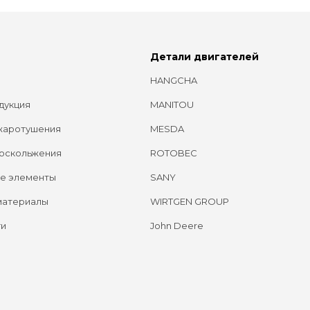
Детали двигателей
HANGCHA
дукция
MANITOU
жаротушения
MESDA
оскольжения
ROTOBEC
е элементы
SANY
материалы
WIRTGEN GROUP
ги
John Deere