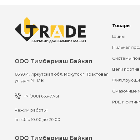
Товары
Шины
Пильная про
Системы по
ООО Тимбермаш Байкал
Цепи против
664014,
Иркутская обл, Иркутск г,
Трактовая
Фильтрующи
ул, дом № 17 В
Смазочные 
+7 (908) 653-77-61
РВД и фитин
Режим работы:
пн-сб с 10:00 до 20:00
ООО Тимбермаш Байкал