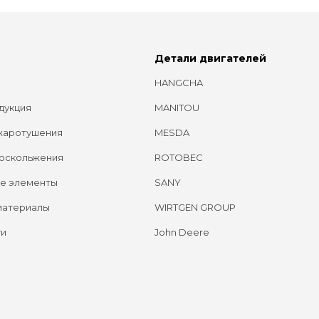
Детали двигателей
HANGCHA
дукция
MANITOU
жаротушения
MESDA
оскольжения
ROTOBEC
е элементы
SANY
материалы
WIRTGEN GROUP
ги
John Deere