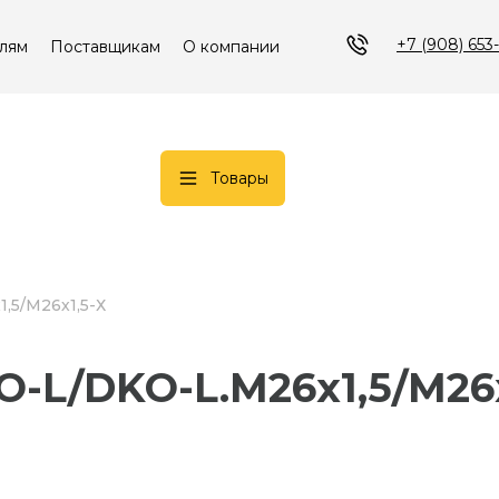
+7 (908) 653
лям
Поставщикам
О компании
Товары
1,5/М26х1,5-Х
KO-L/DKO-L.М26х1,5/М26