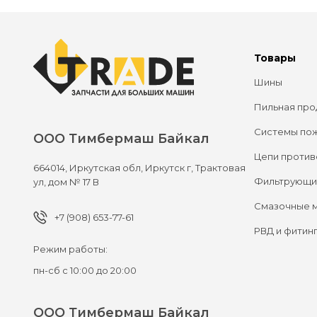
Товары
Шины
Пильная про
Системы по
ООО Тимбермаш Байкал
Цепи против
664014,
Иркутская обл, Иркутск г,
Трактовая
Фильтрующи
ул, дом № 17 В
Смазочные 
+7 (908) 653-77-61
РВД и фитин
Режим работы:
пн-сб с 10:00 до 20:00
ООО Тимбермаш Байкал