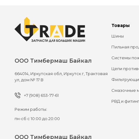
Товары
Шины
Пильная про
Системы по
ООО Тимбермаш Байкал
Цепи против
664014,
Иркутская обл, Иркутск г,
Трактовая
Фильтрующи
ул, дом № 17 В
Смазочные 
+7 (908) 653-77-61
РВД и фитин
Режим работы:
пн-сб с 10:00 до 20:00
ООО Тимбермаш Байкал