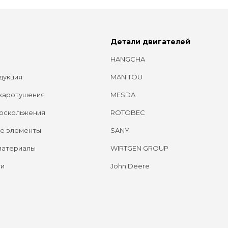
Детали двигателей
HANGCHA
дукция
MANITOU
жаротушения
MESDA
оскольжения
ROTOBEC
е элементы
SANY
материалы
WIRTGEN GROUP
ги
John Deere