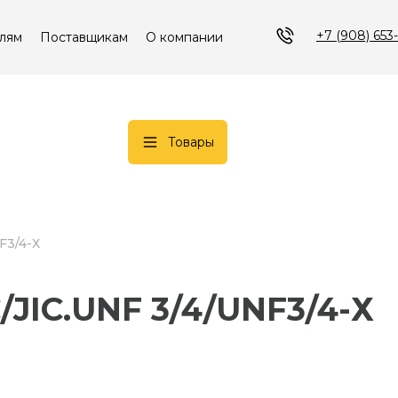
+7 (908) 653
лям
Поставщикам
О компании
Товары
F3/4-Х
C/JIC.UNF 3/4/UNF3/4-Х