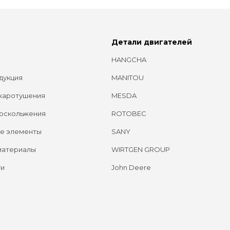
Детали двигателей
HANGCHA
дукция
MANITOU
жаротушения
MESDA
оскольжения
ROTOBEC
е элементы
SANY
материалы
WIRTGEN GROUP
ги
John Deere