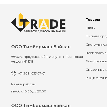
Товары
Шины
Пильная про
Системы по
ООО Тимбермаш Байкал
Цепи против
664014,
Иркутская обл, Иркутск г,
Трактовая
Фильтрующи
ул, дом № 17 В
Смазочные 
+7 (908) 653-77-61
РВД и фитин
Режим работы:
пн-сб с 10:00 до 20:00
ООО Тимбермаш Байкал