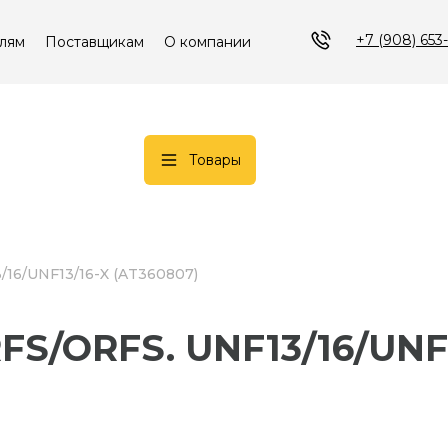
+7 (908) 653
лям
Поставщикам
О компании
Товары
3/16/UNF13/16-X (AT360807)
ORFS/ORFS. UNF13/16/UNF