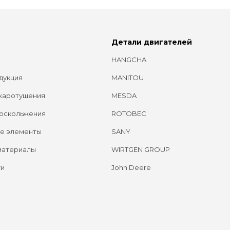
Детали двигателей
HANGCHA
дукция
MANITOU
жаротушения
MESDA
оскольжения
ROTOBEC
е элементы
SANY
материалы
WIRTGEN GROUP
ги
John Deere