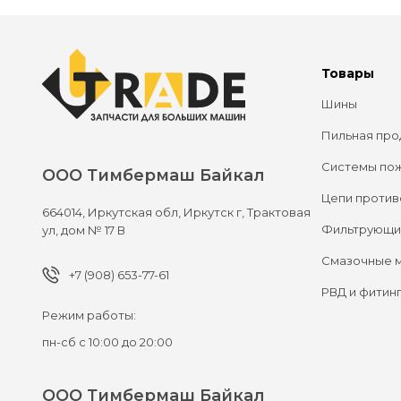
Товары
Шины
Пильная про
Системы по
ООО Тимбермаш Байкал
Цепи против
664014,
Иркутская обл, Иркутск г,
Трактовая
Фильтрующи
ул, дом № 17 В
Смазочные 
+7 (908) 653-77-61
РВД и фитин
Режим работы:
пн-сб с 10:00 до 20:00
ООО Тимбермаш Байкал