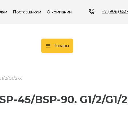
+7 (908) 653
лям
Поставщикам
О компании
Товары
G1/2/G1/2-Х
BSP-45/BSP-90. G1/2/G1/