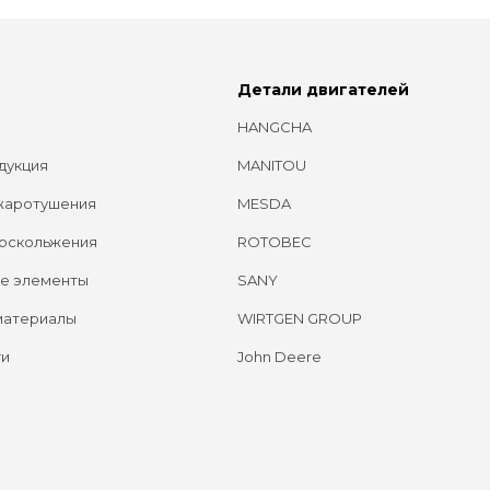
Детали двигателей
HANGCHA
дукция
MANITOU
жаротушения
MESDA
оскольжения
ROTOBEC
е элементы
SANY
материалы
WIRTGEN GROUP
ги
John Deere