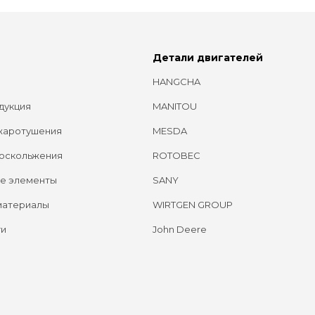
Детали двигателей
HANGCHA
дукция
MANITOU
жаротушения
MESDA
оскольжения
ROTOBEC
е элементы
SANY
материалы
WIRTGEN GROUP
ги
John Deere