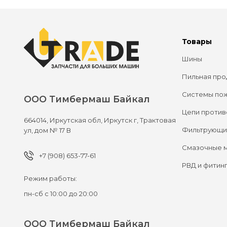
Товары
Шины
Пильная про
Системы по
ООО Тимбермаш Байкал
Цепи против
664014,
Иркутская обл, Иркутск г,
Трактовая
Фильтрующи
ул, дом № 17 В
Смазочные 
+7 (908) 653-77-61
РВД и фитин
Режим работы:
пн-сб с 10:00 до 20:00
ООО Тимбермаш Байкал