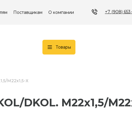
+7 (908) 653
лям
Поставщикам
О компании
Товары
1,5/М22х1,5-Х
 DKOL/DKOL. М22х1,5/М22