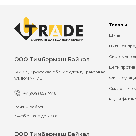
Товары
Шины
Пильная про
Системы по
ООО Тимбермаш Байкал
Цепи против
664014,
Иркутская обл, Иркутск г,
Трактовая
Фильтрующи
ул, дом № 17 В
Смазочные 
+7 (908) 653-77-61
РВД и фитин
Режим работы:
пн-сб с 10:00 до 20:00
ООО Тимбермаш Байкал