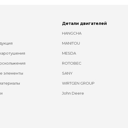
Детали двигателей
HANGCHA
дукция
MANITOU
жаротушения
MESDA
оскольжения
ROTOBEC
е элементы
SANY
материалы
WIRTGEN GROUP
ги
John Deere