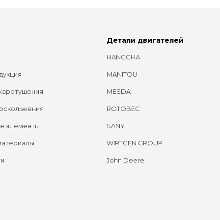
Детали двигателей
HANGCHA
дукция
MANITOU
жаротушения
MESDA
оскольжения
ROTOBEC
е элементы
SANY
материалы
WIRTGEN GROUP
ги
John Deere