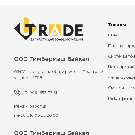
Товары
Шины
Пильная про
Системы по
ООО Тимбермаш Байкал
Цепи против
664014,
Иркутская обл, Иркутск г,
Трактовая
Фильтрующи
ул, дом № 17 В
Смазочные 
+7 (908) 653-77-61
РВД и фитин
Режим работы:
пн-сб с 10:00 до 20:00
ООО Тимбермаш Байкал