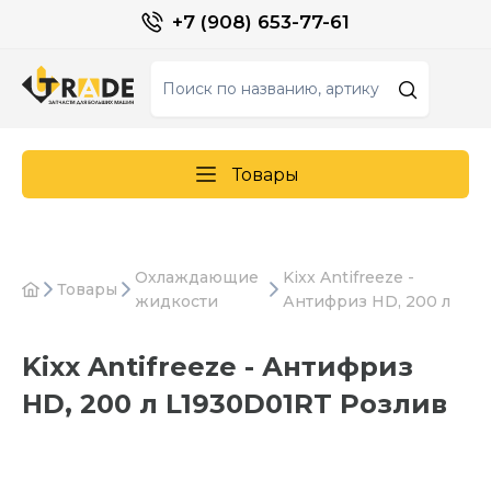
+7 (908) 653-77-61
Товары
Охлаждающие
Kixx Antifreeze -
Товары
жидкости
Антифриз HD, 200 л
Kixx Antifreeze - Антифриз
HD, 200 л L1930D01RT Розлив